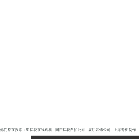
他们都在搜索：
91探花在线观看
国产探花自拍公司
展厅装修公司
上海专柜制作