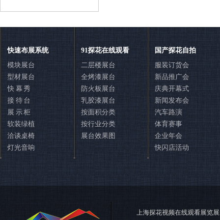
联系探花视频在线观看展览
快速布展系统
91探花在线观看
国产探花自拍
模块展台
二层楼展台
服装订货会
型材展台
全烤漆展台
新品推广会
快 幕 秀
防火板展台
庆典开幕式
接 待 台
乳胶漆展台
新闻发布会
展 示 柜
按面积分类
汽车路演
软装绿植
按行业分类
体育赛事
洽谈桌椅
展台效果图
企业年会
灯光音响
快闪店活动
400-888-7380
在线咨询
在线QQ咨询
在线留言
上海探花视频在线观看展览