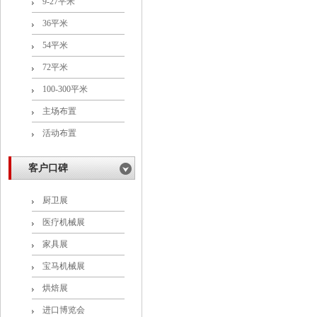
9-27平米
36平米
54平米
72平米
100-300平米
主场布置
活动布置
客户口碑
厨卫展
医疗机械展
家具展
宝马机械展
烘焙展
进口博览会