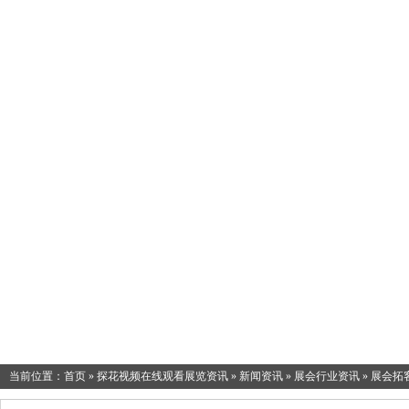
当前位置：
首页
»
探花视频在线观看展览资讯
»
新闻资讯
»
展会行业资讯
»
展会拓