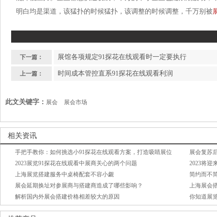
明白均是渠道，该猛扑的时候猛扑，该调整的时候调整，千万别被
展馆各项规定91探花在线观看时一定要执行
下一篇：
时间成本管控直系91探花在线观看利润
上一篇：
此文关键字：
展会
展会市场
相关资讯
手把手教你：如何挑选小91探花在线观看方案，打造吸睛展位
展会复苏后
2023展览91探花在线观看中展商关心的两个问题
2023将
上海展览搭建服务中桌椅配套不容小觑
简约而不
展会延期换址对参展商与搭建商造成了哪些影响？
上海展会
解析国内外展会搭建价格相差较大的原因
你知道展览